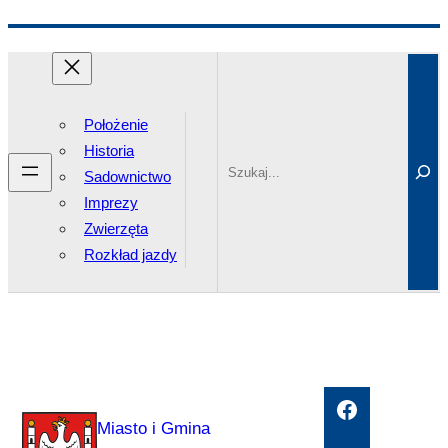
Przejdź
Search
do
treści
Położenie
Historia
Sadownictwo
Imprezy
Zwierzęta
Rozkład jazdy
Facebook
Miasto i Gmina