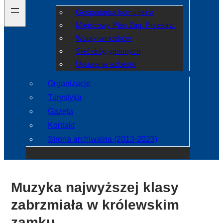
Gospodarka komunalna
Miejscowy Plan Zag. Przestrz.
Wzory wniosków
Sieć dróg gminnych
Usuwanie azbestu
Organizacje
Turystyka
Gazeta
Kontakt
Strona archiwalna (2013-2023)
Muzyka najwyższej klasy
zabrzmiała w królewskim
zamku