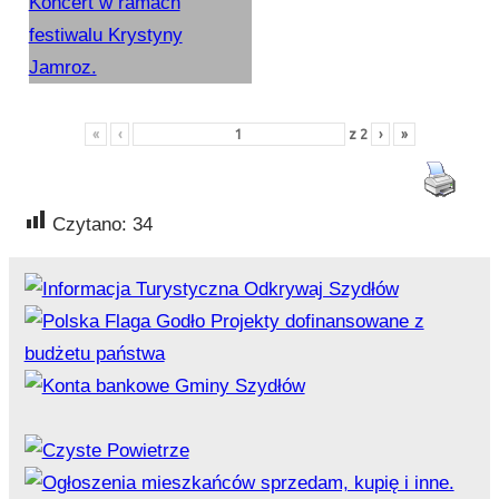
«
‹
z
2
›
»
Czytano:
34