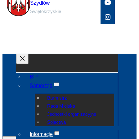
YouTube
Szydłów
Świętokrzyskie
Instagram
BIP
Samorząd
Burmistrz
Rada Miejska
Jednostki organizacyjne
Sołectwa
Informacje