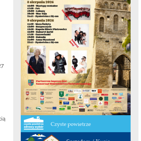
27
cią