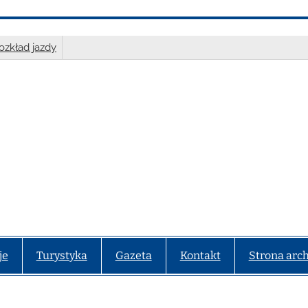
ozkład jazdy
je
Turystyka
Gazeta
Kontakt
Strona arc