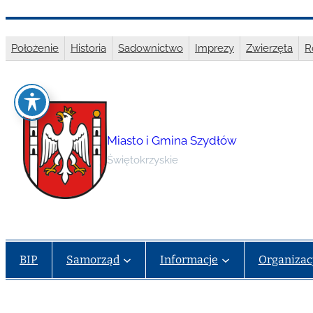
Przejdź
do
Położenie
Historia
Sadownictwo
Imprezy
Zwierzęta
R
treści
Miasto i Gmina Szydłów
Świętokrzyskie
BIP
Samorząd
Informacje
Organizac