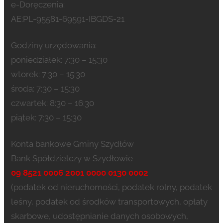
e-Doręczenia:
AE:PL-95581-69591-IBGDS-21
Godziny urzędowania:
poniedziałek: 7:30 – 15:30
wtorek: 7:30 – 15:30
środa: 7:30 – 15:30
czwartek: 8:30 – 16:30
piątek: 7:30 – 15:30
Konta bankowe Gminy Szydłów
Bank Spółdzielczy w Szydłowie
09 8521 0006 2001 0000 0130 0002
(podatek od nieruchomości, podatek rolny, podatek
leśny, podatek od środków transportowych, opłaty
skarbowe, udostępnianie danych osobowych,