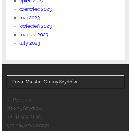
lipiec 2023
czerwiec 2023
maj 2023
kwiecień 2023
marzec 2023
luty 2023
Urząd Miasta i Gminy Szydłów
ul. Rynek 2
28-225 Szydłów
tel. 41 354 51 25
gmina@szydlow.pl