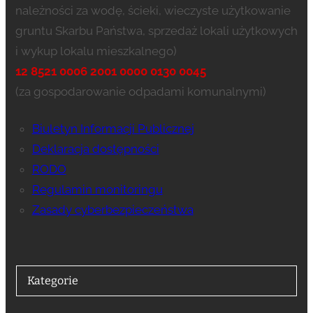
należności za wodę, ścieki, wieczyste użytkowanie
gruntu Skarbu Państwa, sprzedaż lokali użytkowych
i wykup lokalu mieszkalnego)
12 8521 0006 2001 0000 0130 0045
(za gospodarowanie odpadami komunalnymi)
Biuletyn Informacji Publicznej
Deklaracja dostępności
RODO
Regulamin monitoringu
Zasady cyberbezpieczeństwa
Kategorie