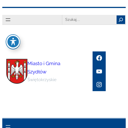
Przejdź
Search
do
treści
Facebook
Miasto i Gmina
YouTube
Szydłów
Świętokrzyskie
Instagram