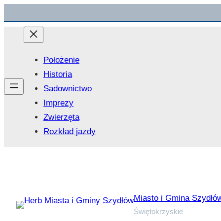
Przejdź
do
treści
Położenie
Historia
Sadownictwo
Imprezy
Zwierzęta
Rozkład jazdy
Miasto i Gmina Szydłó
Świętokrzyskie