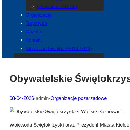
Usuwanie azbestu
Organizacje
Turystyka
Gazeta
Kontakt
Strona archiwalna (2013-2023)
Obywatelskie Świętokrzys
08-04-2026
•
admin
•
Organizacje pozarządowe
Wojewoda Świętokrzyski oraz Prezydent Miasta Kielce 