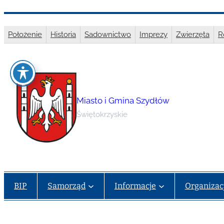
Przejdź
do
Położenie
Historia
Sadownictwo
Imprezy
Zwierzęta
R
treści
Miasto i Gmina Szydłów
Świętokrzyskie
BIP
Samorząd
Informacje
Organizac