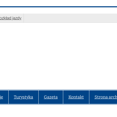
ozkład jazdy
je
Turystyka
Gazeta
Kontakt
Strona arc