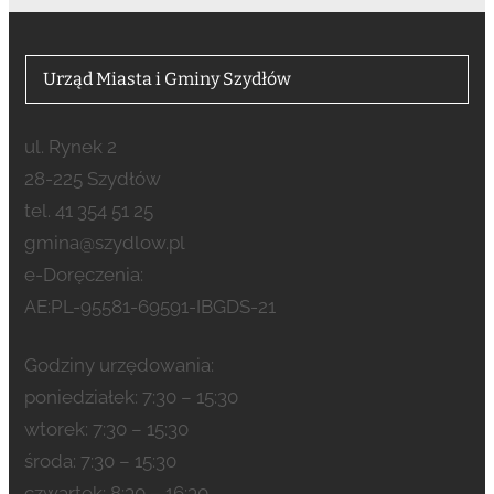
Urząd Miasta i Gminy Szydłów
ul. Rynek 2
28-225 Szydłów
tel. 41 354 51 25
gmina@szydlow.pl
e-Doręczenia:
AE:PL-95581-69591-IBGDS-21
Godziny urzędowania:
poniedziałek: 7:30 – 15:30
wtorek: 7:30 – 15:30
środa: 7:30 – 15:30
czwartek: 8:30 – 16:30