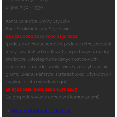
piątek: 7:30 – 15:30
Konta bankowe Gminy Szydłów
Bank Spółdzielczy w Szydłowie
09 8521 0006 2001 0000 0130 0002
(podatek od nieruchomości, podatek rolny, podatek
leśny, podatek od środków transportowych, opłaty
skarbowe, udostępnianie danych osobowych,
należności za wodę, ścieki, wieczyste użytkowanie
gruntu Skarbu Państwa, sprzedaż lokali użytkowych
i wykup lokalu mieszkalnego)
12 8521 0006 2001 0000 0130 0045
(za gospodarowanie odpadami komunalnymi)
Biuletyn Informacji Publicznej