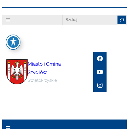
Przejdź
Search
do
treści
Facebook
Miasto i Gmina
YouTube
Szydłów
Świętokrzyskie
Instagram