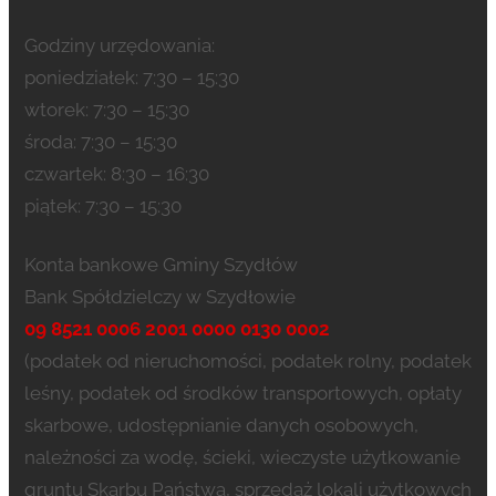
Godziny urzędowania:
poniedziałek: 7:30 – 15:30
wtorek: 7:30 – 15:30
środa: 7:30 – 15:30
czwartek: 8:30 – 16:30
piątek: 7:30 – 15:30
Konta bankowe Gminy Szydłów
Bank Spółdzielczy w Szydłowie
09 8521 0006 2001 0000 0130 0002
(podatek od nieruchomości, podatek rolny, podatek
leśny, podatek od środków transportowych, opłaty
skarbowe, udostępnianie danych osobowych,
należności za wodę, ścieki, wieczyste użytkowanie
gruntu Skarbu Państwa, sprzedaż lokali użytkowych