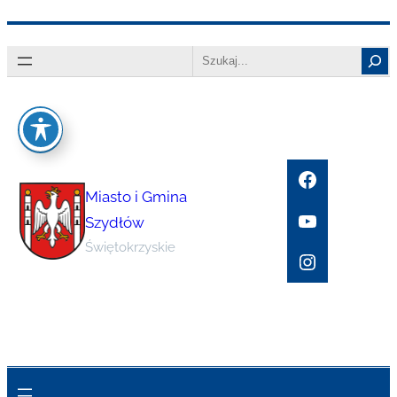
Przejdź
Search
do
treści
Facebook
Miasto i Gmina
YouTube
Szydłów
Świętokrzyskie
Instagram