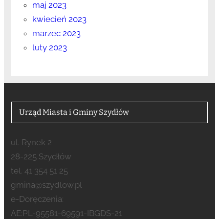
maj 2023
kwiecień 2023
marzec 2023
luty 2023
Urząd Miasta i Gminy Szydłów
ul. Rynek 2
28-225 Szydłów
tel. 41 354 51 25
gmina@szydlow.pl
e-Doręczenia:
AE:PL-95581-69591-IBGDS-21