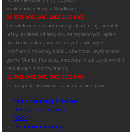
Konta bankowe Gminy Szydłów
Bank Spółdzielczy w Szydłowie
09 8521 0006 2001 0000 0130 0002
(podatek od nieruchomości, podatek rolny, podatek
leśny, podatek od środków transportowych, opłaty
skarbowe, udostępnianie danych osobowych,
należności za wodę, ścieki, wieczyste użytkowanie
gruntu Skarbu Państwa, sprzedaż lokali użytkowych i
wykup lokalu mieszkalnego)
12 8521 0006 2001 0000 0130 0045
(za gospodarowanie odpadami komunalnymi)
Biuletyn Informacji Publicznej
Deklaracja dostępności
RODO
Regulamin monitoringu