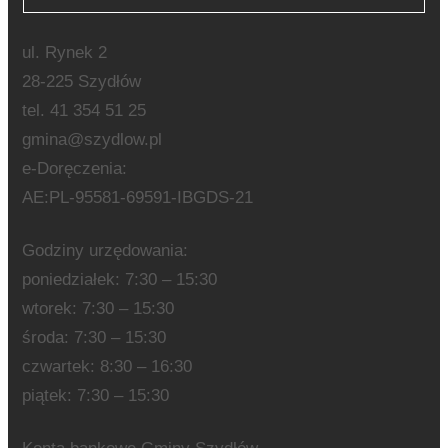
ul. Rynek 2
28-225 Szydłów
tel. 41 354 51 25
gmina@szydlow.pl
e-Doręczenia:
AE:PL-95581-69591-IBGDS-21
Godziny urzędowania:
poniedziałek: 7:30 – 15:30
wtorek: 7:30 – 15:30
środa: 7:30 – 15:30
czwartek: 8:30 – 16:30
piątek: 7:30 – 15:30