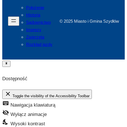
Położenie
Historia
© 2025 Miasto i Gmina Szydłów
Sadownictwo
Imprezy
Zwierzęta
Rozkład jazdy
Dostępność
close
Toggle the visibility of the Accessibility Toolbar
keyboard
Nawigacja klawiaturą
visibility_off
Wyłącz animacje
nights_stay
Wysoki kontrast