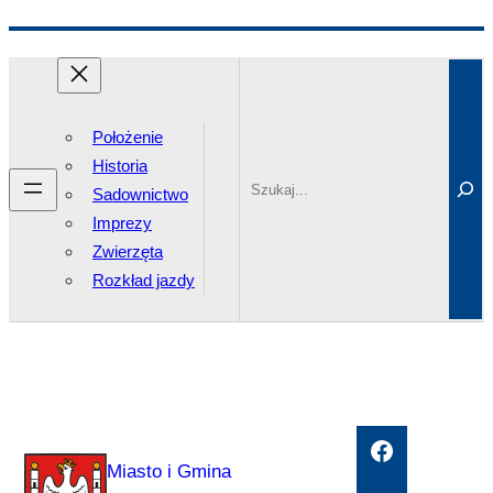
Przejdź
Search
do
treści
Położenie
Historia
Sadownictwo
Imprezy
Zwierzęta
Rozkład jazdy
Facebook
Miasto i Gmina