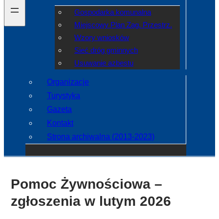
Gospodarka komunalna
Miejscowy Plan Zag. Przestrz.
Wzory wniosków
Sieć dróg gminnych
Usuwanie azbestu
Organizacje
Turystyka
Gazeta
Kontakt
Strona archiwalna (2013-2023)
Pomoc Żywnościowa –
zgłoszenia w lutym 2026