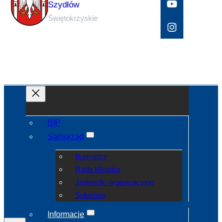
YouTube
Szydłów
Świętokrzyskie
Instagram
BIP
Samorząd
Burmistrz
Rada Miejska
Jednostki organizacyjne
Sołectwa
Informacje