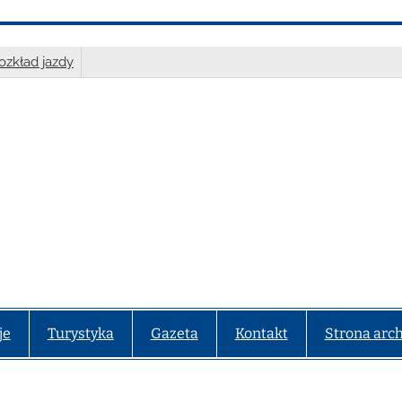
ozkład jazdy
je
Turystyka
Gazeta
Kontakt
Strona arc