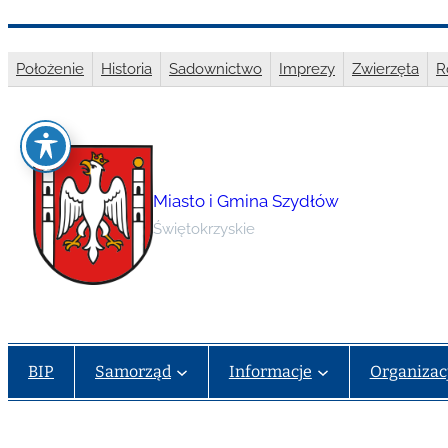
Przejdź
do
Położenie
Historia
Sadownictwo
Imprezy
Zwierzęta
R
treści
Miasto i Gmina Szydłów
Świętokrzyskie
BIP
Samorząd
Informacje
Organizac