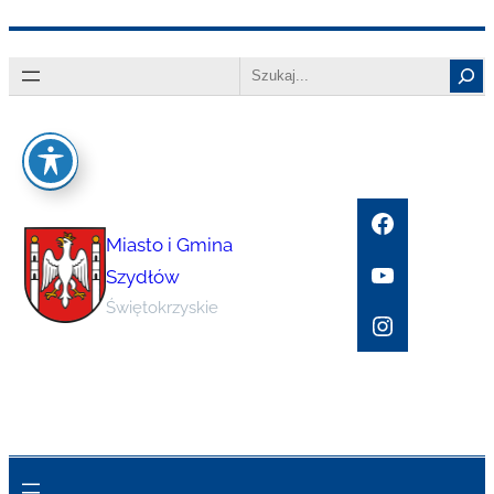
Przejdź
Search
do
treści
Facebook
Miasto i Gmina
YouTube
Szydłów
Świętokrzyskie
Instagram