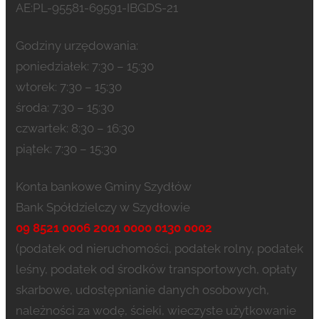
AE:PL-95581-69591-IBGDS-21
Godziny urzędowania:
poniedziałek: 7:30 – 15:30
wtorek: 7:30 – 15:30
środa: 7:30 – 15:30
czwartek: 8:30 – 16:30
piątek: 7:30 – 15:30
Konta bankowe Gminy Szydłów
Bank Spółdzielczy w Szydłowie
09 8521 0006 2001 0000 0130 0002
(podatek od nieruchomości, podatek rolny, podatek
leśny, podatek od środków transportowych, opłaty
skarbowe, udostępnianie danych osobowych,
należności za wodę, ścieki, wieczyste użytkowanie