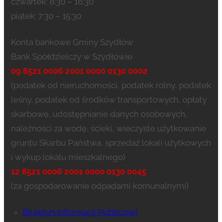
czwartek: 8:30 – 16:30
piątek: 7:30 – 15:30
Konta bankowe Gminy Szydłów
Bank Spółdzielczy w Szydłowie
09 8521 0006 2001 0000 0130 0002
(podatek od nieruchomości, podatek rolny, podatek
leśny, podatek od środków transportowych, opłaty
skarbowe, udostępnianie danych osobowych,
należności za wodę, ścieki, wieczyste użytkowanie
gruntu Skarbu Państwa, sprzedaż lokali użytkowych
i wykup lokalu mieszkalnego)
12 8521 0006 2001 0000 0130 0045
(za gospodarowanie odpadami komunalnymi)
Biuletyn Informacji Publicznej