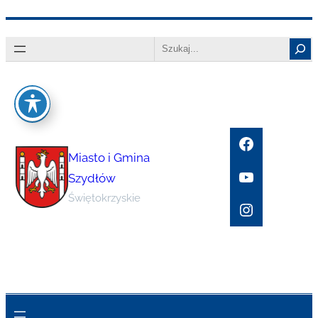
Przejdź
Search
do
treści
Facebook
Miasto i Gmina
YouTube
Szydłów
Świętokrzyskie
Instagram