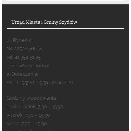
Urząd Miasta i Gminy Szydłów
ul. Rynek 2
28-225 Szydłów
tel. 41 354 51 25
gmina@szydlow.pl
e-Doręczenia:
AE:PL-95581-69591-IBGDS-21
Godziny urzędowania:
poniedziałek: 7:30 – 15:30
wtorek: 7:30 – 15:30
środa: 7:30 – 15:30