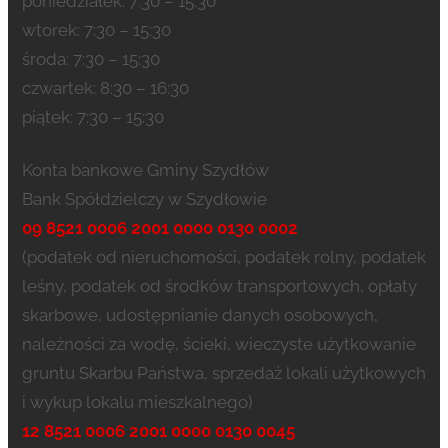
poniedziałek: 7:30 – 15:30
wtorek: 7:30 – 15:30
środa: 7:30 – 15:30
czwartek: 8:30 – 16:30
piątek: 7:30 – 15:30
Konta bankowe Gminy Szydłów
Bank Spółdzielczy w Szydłowie
09 8521 0006 2001 0000 0130 0002
(podatek od nieruchomości, podatek rolny, podatek
leśny, podatek od środków transportowych, opłaty
skarbowe, udostępnianie danych osobowych,
należności za wodę, ścieki, wieczyste użytkowanie
gruntu Skarbu Państwa, sprzedaż lokali użytkowych
i wykup lokalu mieszkalnego)
12 8521 0006 2001 0000 0130 0045