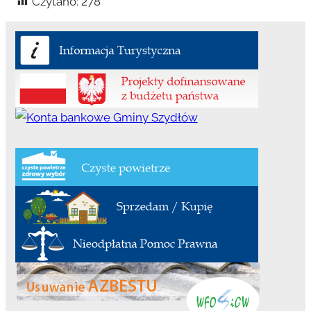
Czytano:
278