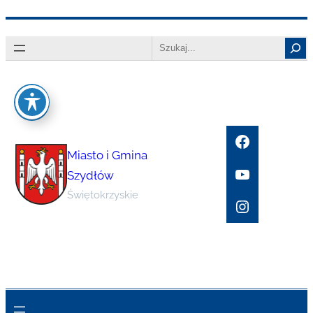
Przejdź
Search
do
treści
Facebook
Miasto i Gmina
YouTube
Szydłów
Świętokrzyskie
Instagram