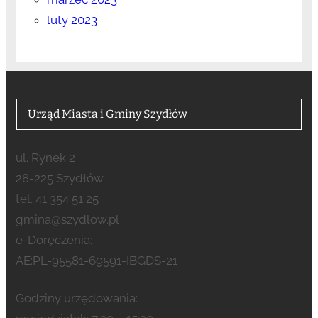
luty 2023
Urząd Miasta i Gminy Szydłów
ul. Rynek 2
28-225 Szydłów
tel. 41 354 51 25
gmina@szydlow.pl
e-Doręczenia:
AE:PL-95581-69591-IBGDS-21
Godziny urzędowania: