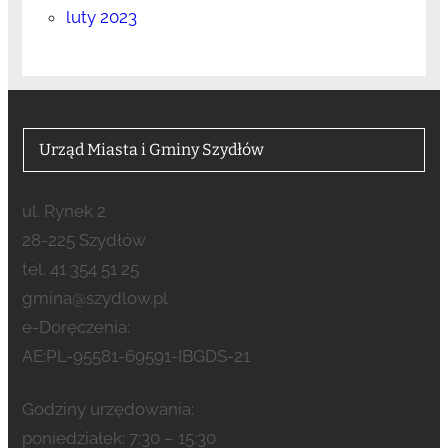
luty 2023
Urząd Miasta i Gminy Szydłów
ul. Rynek 2
28-225 Szydłów
tel. 41 354 51 25
gmina@szydlow.pl
e-Doręczenia:
AE:PL-95581-69591-IBGDS-21
Godziny urzędowania:
poniedziałek: 7:30 – 15:30