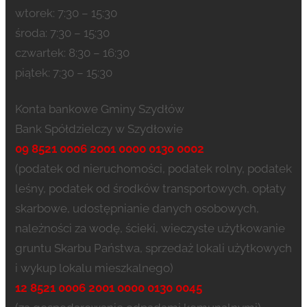
wtorek: 7:30 – 15:30
środa: 7:30 – 15:30
czwartek: 8:30 – 16:30
piątek: 7:30 – 15:30
Konta bankowe Gminy Szydłów
Bank Spółdzielczy w Szydłowie
09 8521 0006 2001 0000 0130 0002
(podatek od nieruchomości, podatek rolny, podatek
leśny, podatek od środków transportowych, opłaty
skarbowe, udostępnianie danych osobowych,
należności za wodę, ścieki, wieczyste użytkowanie
gruntu Skarbu Państwa, sprzedaż lokali użytkowych
i wykup lokalu mieszkalnego)
12 8521 0006 2001 0000 0130 0045