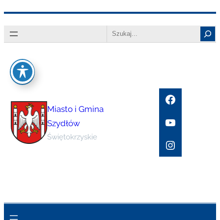
Przejdź
Search
do
treści
Facebook
Miasto i Gmina
YouTube
Szydłów
Świętokrzyskie
Instagram