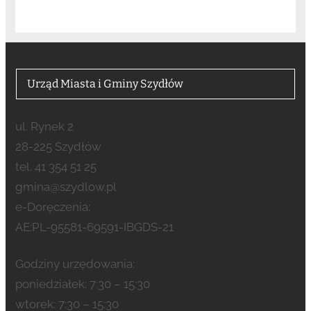
Urząd Miasta i Gminy Szydłów
ul. Rynek 2
28-225 Szydłów
tel. 41 354 51 25
gmina@szydlow.pl
e-Doręczenia:
AE:PL-95581-69591-IBGDS-21
Godziny urzędowania:
poniedziałek: 7:30 – 15:30
wtorek: 7:30 – 15:30