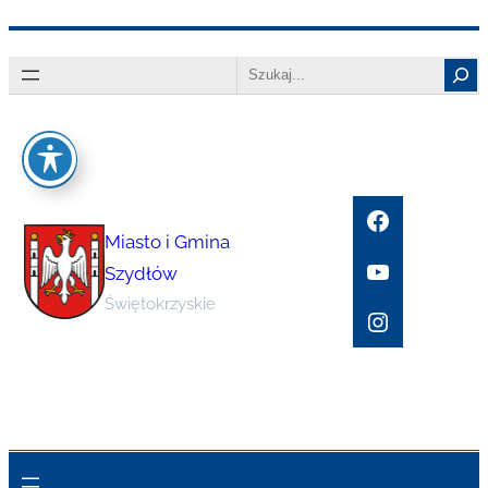
Przejdź
Search
do
treści
Facebook
Miasto i Gmina
YouTube
Szydłów
Świętokrzyskie
Instagram