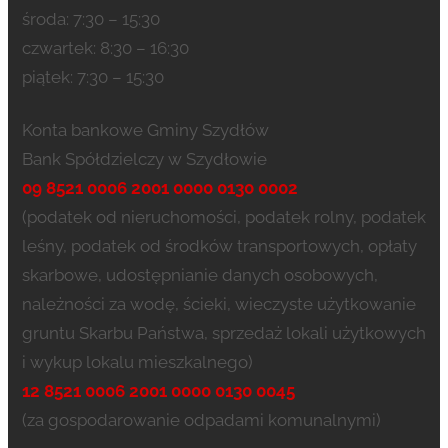
środa: 7:30 – 15:30
czwartek: 8:30 – 16:30
piątek: 7:30 – 15:30
Konta bankowe Gminy Szydłów
Bank Spółdzielczy w Szydłowie
09 8521 0006 2001 0000 0130 0002
(podatek od nieruchomości, podatek rolny, podatek
leśny, podatek od środków transportowych, opłaty
skarbowe, udostępnianie danych osobowych,
należności za wodę, ścieki, wieczyste użytkowanie
gruntu Skarbu Państwa, sprzedaż lokali użytkowych
i wykup lokalu mieszkalnego)
12 8521 0006 2001 0000 0130 0045
(za gospodarowanie odpadami komunalnymi)