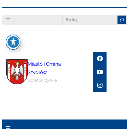
Przejdź
Search
do
treści
Facebook
Miasto i Gmina
YouTube
Szydłów
Świętokrzyskie
Instagram