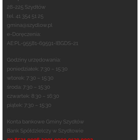
28-225 Szydłów
tel. 41 354 51 25
gmina@szydlow.pl
e-Doręczenia:
AE:PL-95581-69591-IBGDS-21
Godziny urzędowania:
poniedziałek: 7:30 – 15:30
wtorek: 7:30 – 15:30
środa: 7:30 – 15:30
czwartek: 8:30 – 16:30
piątek: 7:30 – 15:30
Konta bankowe Gminy Szydłów
Bank Spółdzielczy w Szydłowie
09 8521 0006 2001 0000 0130 0002