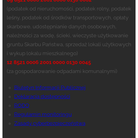
(podatek od nieruchomości, podatek rolny, podatek
leśny, podatek od środków transportowych, opłaty
skarbowe, udostępnianie danych osobowych,
należności za wodę, ścieki, wieczyste użytkowanie
gruntu Skarbu Państwa, sprzedaż lokali użytkowych
i wykup lokalu mieszkalnego)
12 8521 0006 2001 0000 0130 0045
(za gospodarowanie odpadami komunalnymi)
Biuletyn Informacji Publicznej
Deklaracja dostępności
RODO
Regulamin monitoringu
Zasady cyberbezpieczeństwa