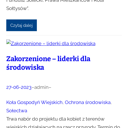
Sołtysów”.
Czytaj dalej
Zakorzenione – liderki dla
środowiska
27-06-2023
–
admin
–
Koła Gospodyń Wiejskich
, 
Ochrona środowiska
, 
Sołectwa
Trwa nabór do projektu dla kobiet z terenów
wiejskich działających na rzecz przyrody. Termin do