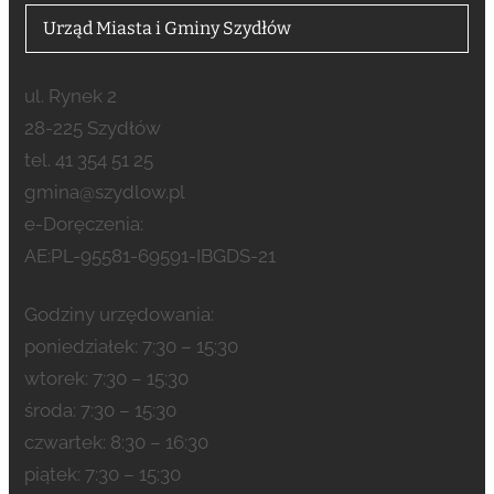
Urząd Miasta i Gminy Szydłów
ul. Rynek 2
28-225 Szydłów
tel. 41 354 51 25
gmina@szydlow.pl
e-Doręczenia:
AE:PL-95581-69591-IBGDS-21
Godziny urzędowania:
poniedziałek: 7:30 – 15:30
wtorek: 7:30 – 15:30
środa: 7:30 – 15:30
czwartek: 8:30 – 16:30
piątek: 7:30 – 15:30