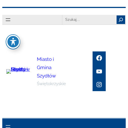
Przejdź
Search
do
treści
Facebook
Miasto i
Gmina
YouTube
Szydłów
Instagram
Świętokrzyskie