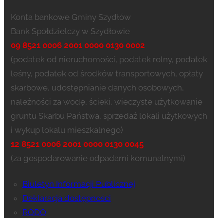
Konta bankowe Gminy Szydłów
Bank Spółdzielczy w Szydłowie
09 8521 0006 2001 0000 0130 0002
(podatek od nieruchomości, podatek rolny, podatek
leśny, podatek od środków transportowych, opłaty
skarbowe, udostępnianie danych osobowych,
należności za wodę, ścieki, wieczyste użytkowanie
gruntu Skarbu Państwa, sprzedaż lokali użytkowych
i wykup lokalu mieszkalnego)
12 8521 0006 2001 0000 0130 0045
(za gospodarowanie odpadami komunalnymi)
Biuletyn Informacji Publicznej
Deklaracja dostępności
RODO