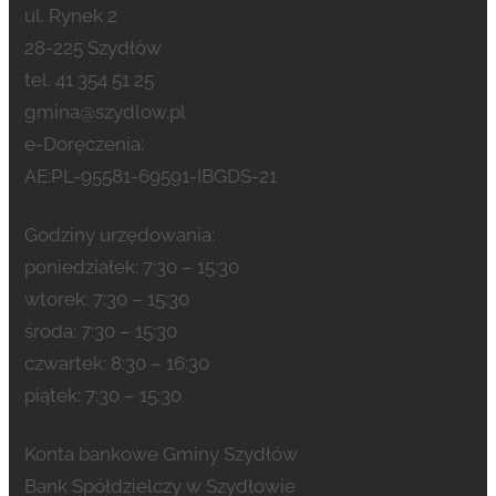
ul. Rynek 2
28-225 Szydłów
tel. 41 354 51 25
gmina@szydlow.pl
e-Doręczenia:
AE:PL-95581-69591-IBGDS-21
Godziny urzędowania:
poniedziałek: 7:30 – 15:30
wtorek: 7:30 – 15:30
środa: 7:30 – 15:30
czwartek: 8:30 – 16:30
piątek: 7:30 – 15:30
Konta bankowe Gminy Szydłów
Bank Spółdzielczy w Szydłowie