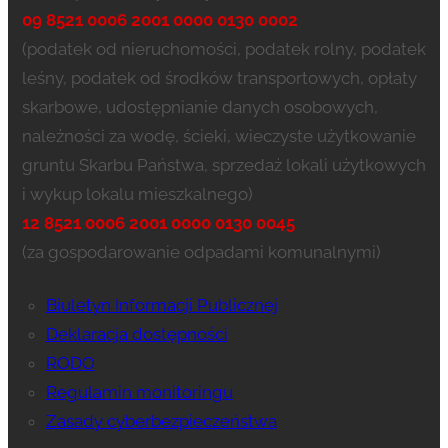
09 8521 0006 2001 0000 0130 0002
(podatek od nieruchomości, podatek rolny, podatek
leśny, podatek od środków transportowych, opłaty
skarbowe, udostępnianie danych osobowych,
należności za wodę, ścieki, wieczyste użytkowanie
gruntu Skarbu Państwa, sprzedaż lokali użytkowych
i wykup lokalu mieszkalnego)
12 8521 0006 2001 0000 0130 0045
(za gospodarowanie odpadami komunalnymi)
Biuletyn Informacji Publicznej
Deklaracja dostępności
RODO
Regulamin monitoringu
Zasady cyberbezpieczeństwa