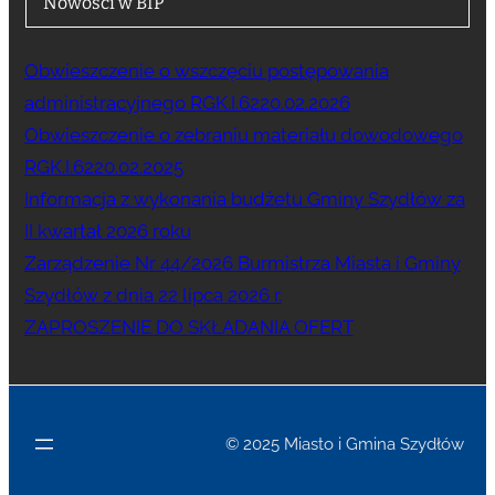
Nowości w BIP
Obwieszczenie o wszczęciu postępowania
administracyjnego RGK.I.6220.02.2026
Obwieszczenie o zebraniu materiału dowodowego
RGK.I.6220.02.2025
Informacja z wykonania budżetu Gminy Szydłów za
II kwartał 2026 roku
Zarządzenie Nr 44/2026 Burmistrza Miasta i Gminy
Szydłów z dnia 22 lipca 2026 r.
ZAPROSZENIE DO SKŁADANIA OFERT
© 2025 Miasto i Gmina Szydłów