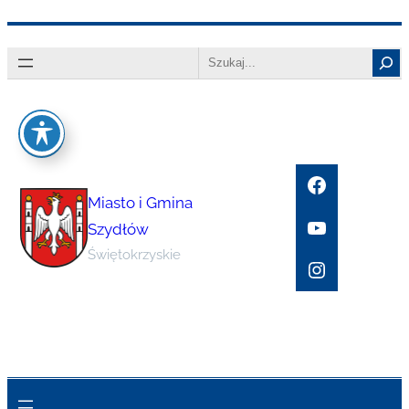
Przejdź
Search
do
treści
Facebook
Miasto i Gmina
YouTube
Szydłów
Świętokrzyskie
Instagram