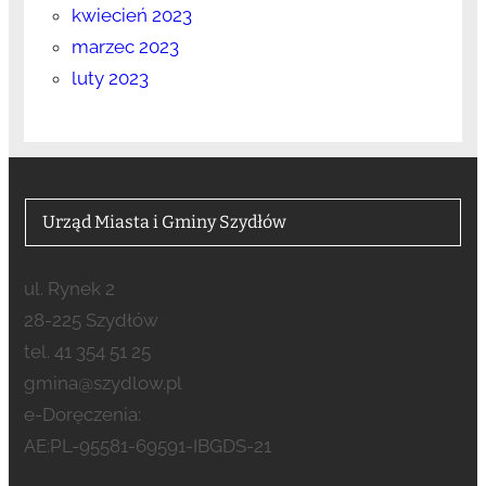
kwiecień 2023
marzec 2023
luty 2023
Urząd Miasta i Gminy Szydłów
ul. Rynek 2
28-225 Szydłów
tel. 41 354 51 25
gmina@szydlow.pl
e-Doręczenia:
AE:PL-95581-69591-IBGDS-21