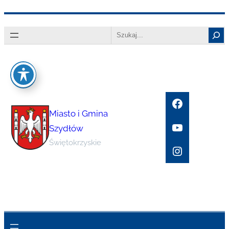
Przejdź
Search
do
treści
Facebook
Miasto i Gmina
YouTube
Szydłów
Świętokrzyskie
Instagram