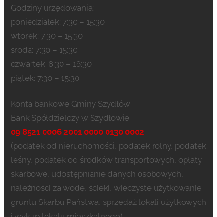
Godziny urzędowania:
poniedziałek: 7:30 – 15:30
wtorek: 7:30 – 15:30
środa: 7:30 – 15:30
czwartek: 8:30 – 16:30
piątek: 7:30 – 15:30
Konta bankowe Gminy Szydłów
Bank Spółdzielczy w Szydłowie
09 8521 0006 2001 0000 0130 0002
(podatek od nieruchomości, podatek rolny, podatek
leśny, podatek od środków transportowych, opłaty
skarbowe, udostępnianie danych osobowych,
należności za wodę, ścieki, wieczyste użytkowanie
gruntu Skarbu Państwa, sprzedaż lokali użytkowych
i wykup lokalu mieszkalnego)