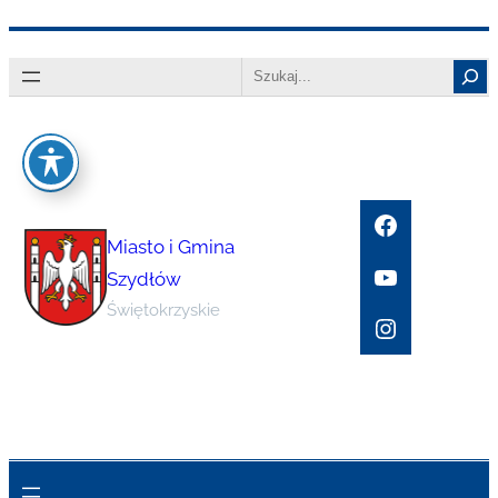
Przejdź
Search
do
treści
Facebook
Miasto i Gmina
YouTube
Szydłów
Świętokrzyskie
Instagram