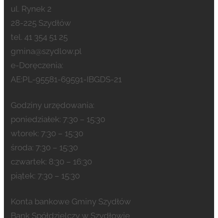
ul. Rynek 2
28-225 Szydłów
tel. 41 354 51 25
gmina@szydlow.pl
e-Doręczenia:
AE:PL-95581-69591-IBGDS-21
Godziny urzędowania:
poniedziałek: 7:30 – 15:30
wtorek: 7:30 – 15:30
środa: 7:30 – 15:30
czwartek: 8:30 – 16:30
piątek: 7:30 – 15:30
Konta bankowe Gminy Szydłów
Bank Spółdzielczy w Szydłowie