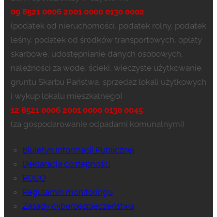
09 8521 0006 2001 0000 0130 0002
(podatek od nieruchomości, podatek rolny, podatek
leśny, podatek od środków transportowych, opłaty
skarbowe, udostępnianie danych osobowych,
należności za wodę, ścieki, wieczyste użytkowanie
gruntu Skarbu Państwa, sprzedaż lokali użytkowych
i wykup lokalu mieszkalnego)
12 8521 0006 2001 0000 0130 0045
(za gospodarowanie odpadami komunalnymi)
Biuletyn Informacji Publicznej
Deklaracja dostępności
RODO
Regulamin monitoringu
Zasady cyberbezpieczeństwa