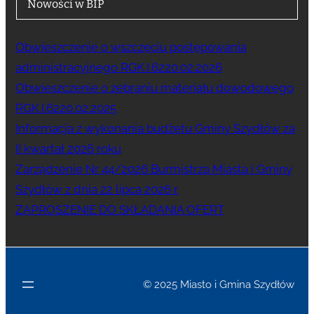
Nowości w BIP
Obwieszczenie o wszczęciu postępowania
administracyjnego RGK.I.6220.02.2026
Obwieszczenie o zebraniu materiału dowodowego
RGK.I.6220.02.2025
Informacja z wykonania budżetu Gminy Szydłów za
II kwartał 2026 roku
Zarządzenie Nr 44/2026 Burmistrza Miasta i Gminy
Szydłów z dnia 22 lipca 2026 r.
ZAPROSZENIE DO SKŁADANIA OFERT
© 2025 Miasto i Gmina Szydłów