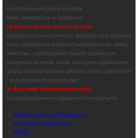
Konta bankowe Gminy Szydłów
Bank Spółdzielczy w Szydłowie
09 8521 0006 2001 0000 0130 0002
(podatek od nieruchomości, podatek rolny, podatek
leśny, podatek od środków transportowych, opłaty
skarbowe, udostępnianie danych osobowych,
należności za wodę, ścieki, wieczyste użytkowanie
gruntu Skarbu Państwa, sprzedaż lokali użytkowych
i wykup lokalu mieszkalnego)
12 8521 0006 2001 0000 0130 0045
(za gospodarowanie odpadami komunalnymi)
Biuletyn Informacji Publicznej
Deklaracja dostępności
RODO