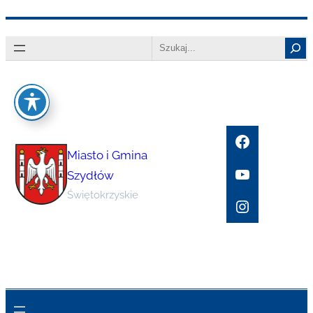
Przejdź
Search
do
treści
Facebook
Miasto i Gmina
YouTube
Szydłów
Świętokrzyskie
Instagram