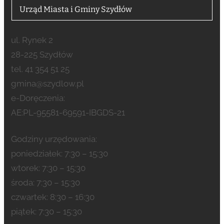
Urząd Miasta i Gminy Szydłów
ul. Rynek 2
28-225 Szydłów
tel. 41 354 51 25
gmina@szydlow.pl
e-Doręczenia:
AE:PL-95581-69591-IBGDS-21
Godziny urzędowania:
poniedziałek: 7:30 – 15:30
wtorek: 7:30 – 15:30
środa: 7:30 – 15:30
czwartek: 8:30 – 16:30
piątek: 7:30 – 15:30