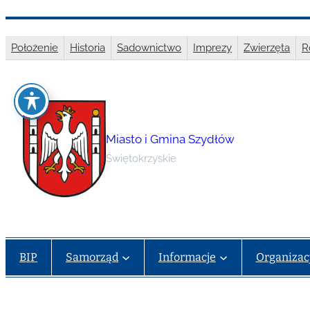
Przejdź
do
Położenie
Historia
Sadownictwo
Imprezy
Zwierzęta
R
treści
Miasto i Gmina Szydłów
Świętokrzyskie
BIP
Samorząd
Informacje
Organizac