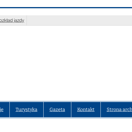
ozkład jazdy
je
Turystyka
Gazeta
Kontakt
Strona arc