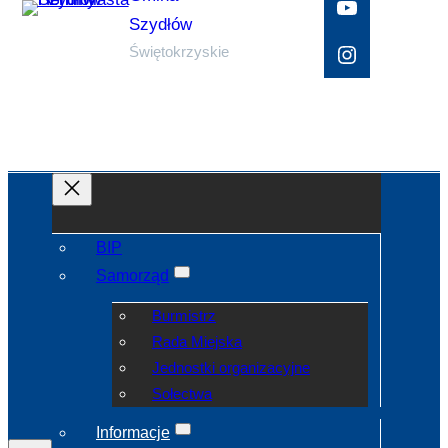
YouTube
Szydłów
Instagram
Świętokrzyskie
BIP
Samorząd
Burmistrz
Rada Miejska
Jednostki organizacyjne
Sołectwa
Informacje