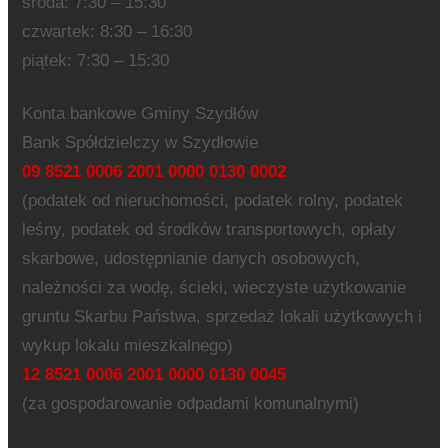
środa: 7:30 – 15:30
czwartek: 8:30 – 16:30
piątek: 7:30 – 15:30
Konta bankowe Gminy Szydłów
Bank Spółdzielczy w Szydłowie
09 8521 0006 2001 0000 0130 0002
(podatek od nieruchomości, podatek rolny, podatek
leśny, podatek od środków transportowych, opłaty
skarbowe, udostępnianie danych osobowych,
należności za wodę, ścieki, wieczyste użytkowanie
gruntu Skarbu Państwa, sprzedaż lokali użytkowych i
wykup lokalu mieszkalnego)
12 8521 0006 2001 0000 0130 0045
(za gospodarowanie odpadami komunalnymi)