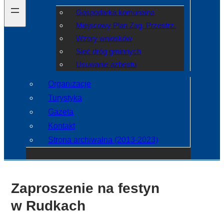
Gospodarka komunalna
Miejscowy Plan Zag. Przestrz.
Wzory wniosków
Sieć dróg gminnych
Usuwanie azbestu
Organizacje
Turystyka
Gazeta
Kontakt
Strona archiwalna (2013-2023)
Zaproszenie na festyn
w Rudkach