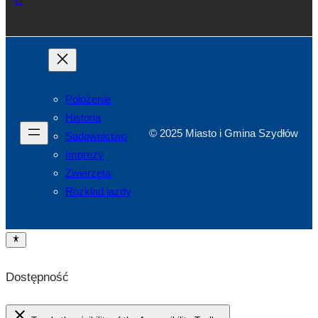
Położenie
Historia
© 2025 Miasto i Gmina Szydłów
Sadownictwo
Imprezy
Zwierzęta
Rozkład jazdy
Dostępność
close