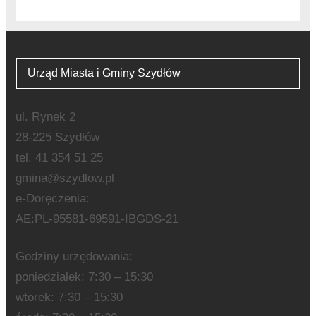
Urząd Miasta i Gminy Szydłów
ul. Rynek 2
28-225 Szydłów
tel. 41 354 51 25
gmina@szydlow.pl
e-Doręczenia:
AE:PL-95581-69591-IBGDS-21
Godziny urzędowania:
poniedziałek: 7:30 – 15:30
wtorek: 7:30 – 15:30