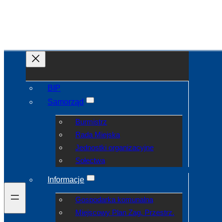
BIP
Samorząd
Burmistrz
Rada Miejska
Jednostki organizacyjne
Sołectwa
Informacje
Gospodarka komunalna
Miejscowy Plan Zag. Przestrz.