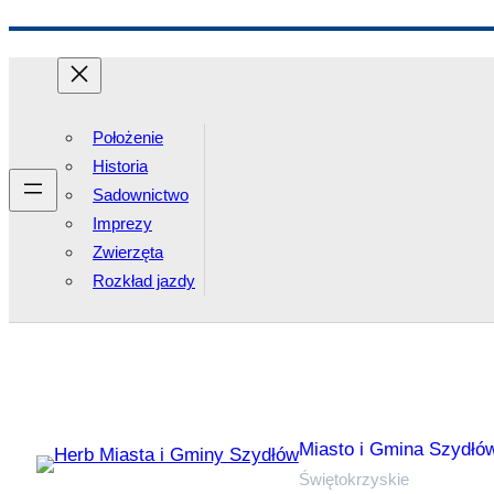
Przejdź
do
treści
Położenie
Historia
Sadownictwo
Imprezy
Zwierzęta
Rozkład jazdy
Miasto i Gmina Szydłó
Świętokrzyskie