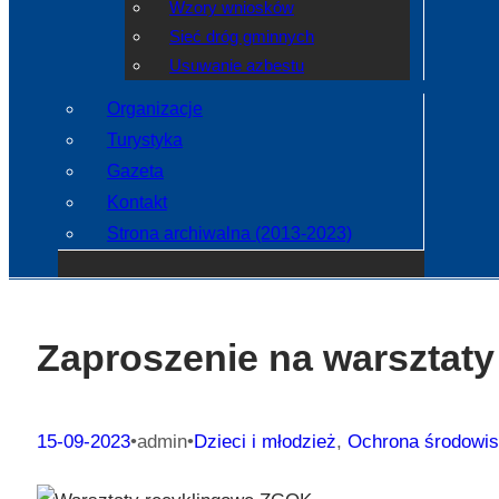
Wzory wniosków
Sieć dróg gminnych
Usuwanie azbestu
Organizacje
Turystyka
Gazeta
Kontakt
Strona archiwalna (2013-2023)
Zaproszenie na warsztaty
15-09-2023
•
admin
•
Dzieci i młodzież
, 
Ochrona środowi