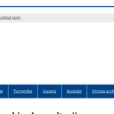
ozkład jazdy
je
Turystyka
Gazeta
Kontakt
Strona arc