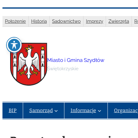
Przejdź
do
Położenie
Historia
Sadownictwo
Imprezy
Zwierzęta
R
treści
Miasto i Gmina Szydłów
Świętokrzyskie
BIP
Samorząd
Informacje
Organizac