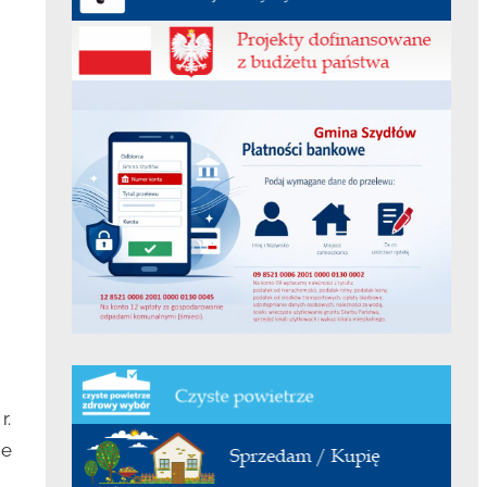
r.
ie