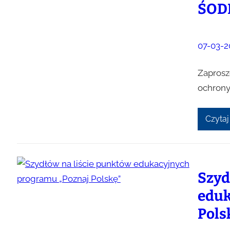
ŚODR
07-03-2
Zaprosz
ochrony
Czytaj
Szyd
eduk
Pols