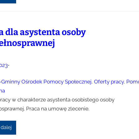
a dla asystenta osoby
ełnosprawnej
023
•
-Gminny Ośrodek Pomocy Społecznej
, 
Oferty pracy
, 
Pom
na
pracy w charakterze asystenta osobistego osoby
osprawnej. Praca na umowę zlecenie.
 dalej