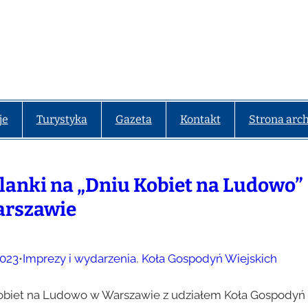
je
Turystyka
Gazeta
Kontakt
Strona arc
lanki na „Dniu Kobiet na Ludowo”
arszawie
023
•
Imprezy i wydarzenia
, 
Koła Gospodyń Wiejskich
obiet na Ludowo w Warszawie z udziałem Koła Gospodyń