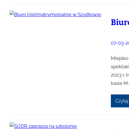
Biur
07-03-2
Miejsko
spektak
2023 r. 
kasie M
Czytaj