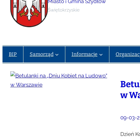
Miasto i Gmina Szydłów
Świętokrzyskie
BIP
Samorząd
Informacje
Organizac
Betu
w W
09-03-2
Dzień K