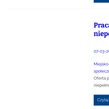
Prac
niep
07-03-2
Miejsko
społecz
Oferta 
niepełn
Czytaj